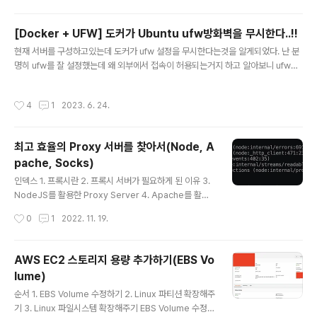
[Docker + UFW] 도커가 Ubuntu ufw방화벽을 무시한다..!!
글 내용
현재 서버를 구성하고있는데 도커가 ufw 설정을 무시한다는것을 알게되었다. 난 분
명히 ufw를 잘 설정했는데 왜 외부에서 접속이 허용되는거지 하고 알아보니 ufw도 i
ptables레벨에서 방화벽을 설정하는데, docker 또한 본인 라우터 등을 설정하기
위해 iptables를 직접 건드리기 때문이라고 한다. 이를 해결하기위해 검색을 통해
작성시간
4
1
2023. 6. 24.
이것저것 시도해보았는데 이것이 직빵이었다. https://github.com/chaifeng/uf
w-docker#install GitHub - chaifeng/ufw-docker: To fix the Docker an
d UFW security flaw without disabling iptables To fix the Docker and
최고 효율의 Proxy 서버를 찾아서(Node, A
UFW security flaw ..
pache, Socks)
글 내용
인덱스 1. 프록시란 2. 프록시 서버가 필요하게 된 이유 3.
NodeJS를 활용한 Proxy Server 4. Apache를 활용
한 Proxy Server 5. Socks5를 활용한 Proxy Server
작성시간
0
1
2022. 11. 19.
6. 스트레스 테스트 및 결과 프록시란 프록시(Proxy)는
"대리"의 의미로, 인터넷과 관련해서 쓰이는 경우, 특히 내
부 네트워크에서 인터넷 접속을 할 때에, 빠른 액세스나 안
AWS EC2 스토리지 용량 추가하기(EBS Vo
전한 통신등을 확보하기 위한 중계서버를 "프록시 서버"라
lume)
고 일컫는다. 클라이언트와 Web서버의 중간에 위치하고
글 내용
있어, 대신 통신을 받아 주는 것이 프록시 서버이다. 출처:
순서 1. EBS Volume 수정하기 2. Linux 파티션 확장해주
https://engineer-mole.tistory.com/288 프록시 서
기 3. Linux 파일시스템 확장해주기 EBS Volume 수정하