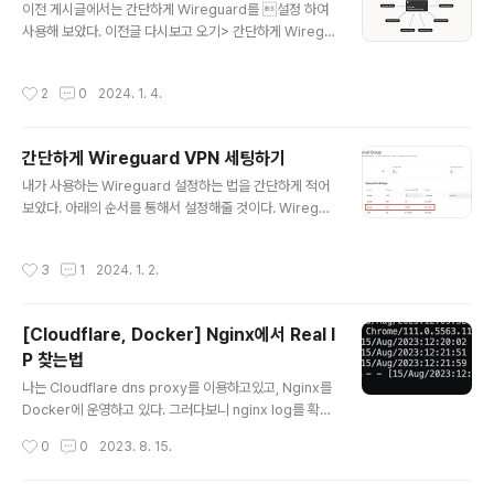
놀로지) [홈서버구축하기 8] 완성된 내 홈서버 네트워크 구
이전 게시글에서는 간단하게 Wireguard를 설정 하여
성도 및 홈서버 배치 모습 그리고 총 비용 홈서버를 구축 한
사용해 보았다. 이전글 다시보고 오기> 간단하게 Wiregu
이유 사실 내가 처음에 홈서버를 구축하기로 마음 먹은이
ard VPN 세팅하기 Wireguard는 다른 VPN들과는 다르
유는 정말 단순했다. 바로 월마다 내 지갑에서 쑉쑉 빠져
게 Wireguard는 빠른 특성을 지니고 있어 사용하기에도
작성시간
2
0
2024. 1. 4.
나..
충분히 편리했다. 이번 게시글에 소개할 기능은 Tailscale
이다. Tailscale Tailscale은 사실 Wireguard 기반으
로 구현된 VPN이다. 정확하게는 정말 쉽게 설정 및 연결할
간단하게 Wireguard VPN 세팅하기
수 있는 Wireguard VPN이 Tailscale이라고 생각하면
글 내용
된다. Wireguard는 빠르고 좋았으나 하나의 큰 단점이
내가 사용하는 Wireguard 설정하는 법을 간단하게 적어
존재했다. 설정하는데에 손이 너무 많이갔다. 서버들이 많
보았다. 아래의 순서를 통해서 설정해줄 것이다. Wiregua
아지면 이를 관리하기 정말 불편했다. 매번 Privatekey와
rd 설치 Public key, Private key 생성 Wireguard 구
Publickey를 설정..
성 방화벽 설정 Wireguard 실행 및 자동 재시작 설정 1.
작성시간
3
1
2024. 1. 2.
Wireguard 설치 일단 설치할 모든 서버에 Wireguard
설치가 필요하다. sudo apt update sudo apt install
wireguard 다른 패키지 매니저를 통한 설치 방법은 와이
[Cloudflare, Docker] Nginx에서 Real I
어가드 공식 홈페이지에 자세히 올라와있다. Public key,
P 찾는법
Private key 생성 양서버에 각각 Public key와 Private
글 내용
key를 생성해준다. # Private 키 생성 wg genkey | su
나는 Cloudflare dns proxy를 이용하고있고, Nginx를
do tee /etc/wire..
Docker에 운영하고 있다. 그러다보니 nginx log를 확인
해보면 엉뚱한 ip가 보여진다. # Cloudflare set_real_i
작성시간
0
0
2023. 8. 15.
p_from 103.21.244.0/22; set_real_ip_from 103.2
2.200.0/22; set_real_ip_from 103.31.4.0/22; set