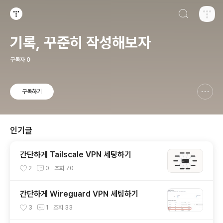
검색하기
티스토리
기록, 꾸준히 작성해보자
구독자
0
구독하기
신고하기 레이어
열기
인기글
간단하게 Tailscale VPN 세팅하기
2
0
조회
70
간단하게 Wireguard VPN 세팅하기
3
1
조회
33