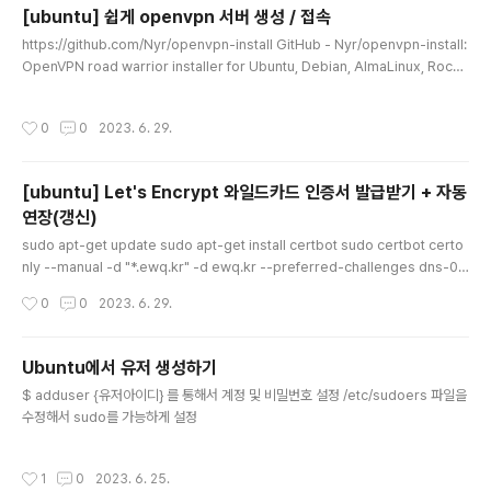
_real_ip_from 104.16.0.0/13; set_real_ip_from 1
[ubuntu] 쉽게 openvpn 서버 생성 / 접속
04.24.0.0/14; set_real_ip_from 108.162.192.0/1
글 내용
https://github.com/Nyr/openvpn-install GitHub - Nyr/openvpn-install:
8; set_real_ip_from 131.0.72.0/22; set_real_ip_fr
OpenVPN road warrior installer for Ubuntu, Debian, AlmaLinux, Rocky
om 141.101.64.0/18; set_real_ip_from 162.158.0..
Linux, CentOS and Fedora OpenVPN road warrior installer for Ubuntu,
Debian, AlmaLinux, Rocky Linux, CentOS and Fedora - GitHub - Nyr/o
작성시간
0
0
2023. 6. 29.
penvpn-install: OpenVPN road warrior installer for Ubuntu, Debian, Al
maLinux, Rocky Linu... github.com 여기에 쉽게 사용할 수 있도록 능력자분이
쉘..
[ubuntu] Let's Encrypt 와일드카드 인증서 발급받기 + 자동
연장(갱신)
글 내용
sudo apt-get update sudo apt-get install certbot sudo certbot certo
nly --manual -d "*.ewq.kr" -d ewq.kr --preferred-challenges dns-01
--server https://acme-v02.api.letsencrypt.org/directory 그러면 DNS
작성시간
0
0
2023. 6. 29.
TXT 설정을 요구할것이고 DNS설정하는곳에가서 설정 나는 클라우드플레어에 가
서 설정하면 됐다. 그리고 https://toolbox.googleapps.com/apps/dig/#TX
T/_acme-challenge.mydomain.com 본인 도메인을 입력해서 여기에서 해당
Ubuntu에서 유저 생성하기
TXT가 잘 적용되었는지 확인하고 Continue 해주면 발급된다. 다만 발급후 메시..
글 내용
$ adduser {유저아이디} 를 통해서 계정 및 비밀번호 설정 /etc/sudoers 파일을
수정해서 sudo를 가능하게 설정
작성시간
1
0
2023. 6. 25.