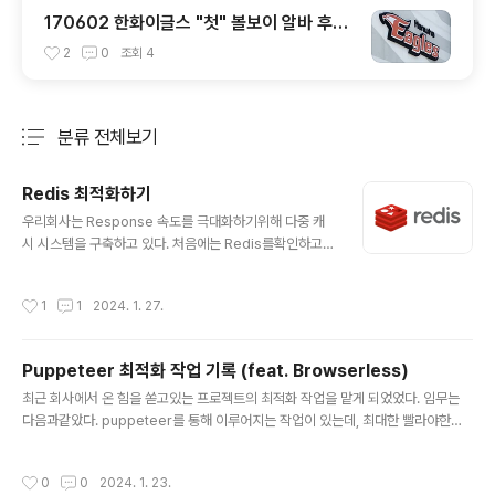
170602 한화이글스 "첫" 볼보이 알바 후기
- 1. 경기 시작전 (장문주의)
2
0
조회
4
분류 전체보기
주요 글 목록
Redis 최적화하기
글 내용
우리회사는 Response 속도를 극대화하기위해 다중 캐
시 시스템을 구축하고 있다. 처음에는 Redis를확인하고,
Redis에 데이터가 없다면 Database를 확인 데이터를
확인하며, 둘 다 캐시된 데이터가 없을 경우 최신 데이터를
작성시간
1
1
2024. 1. 27.
불러오는 방식이다. 이 때 Redis 서버가 바로 응답하지 못
하는 상황에 빠지는 상황에 대비하여 실제 get요청을 하기
이전에 ping이라는 가벼운 요청을 통해 Redis를 사용할
Puppeteer 최적화 작업 기록 (feat. Browserless)
수 있는지를 검증한다. 그리고 만약에 ping요청이 200m
글 내용
s 보다 더 오래걸린다면 빠르게 응답할 수 없는 상태로 간
최근 회사에서 온 힘을 쏟고있는 프로젝트의 최적화 작업을 맡게 되었었다. 임무는
주하기로 하였다. 그 이유는 ping은 대체로 50ms 이내로
다음과같았다. puppeteer를 통해 이루어지는 작업이 있는데, 최대한 빨라야한다.
응답이 와야하는것이 일반적이기 때문이다. (개선 후의 캡
서버가 계속적으로 중단 및 재시작 되는 이슈를 잡아야한다. 우리회사는 독특하게 이
쳐본-개선 이전의 기록는 시간이 지나 삭제됐다..) APM
미지를 생성하기위해 puppeteer를 사용한다. 이는 자동화 이미지 생성을 위해 새
작성시간
0
0
2024. 1. 23.
기록..
로운 개발자를 채용하기 보다, 기존 인력에서 html+css와 js를 추가 활용하여 적합