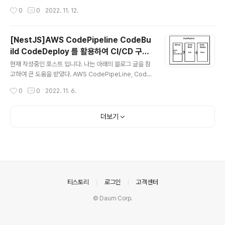
버가 필요 하게 된 이유 모사의 API를 이용하다 보니 문제
기 1. 인스턴스에 할당되어있는 EBS volume에 들어가 M
작성시간
0
0
2022. 11. 12.
가 하나 있었다. ..
odify 를 클릭해준다. 2. 그러면 이런 창이 뜰텐데 사이즈
를 수정해주고 수정버튼을 클릭해준다. 3. Volume state
에 최적화 등의 수정 진행사항이 표기되는데 사진같이 In-
[NestJS]AWS CodePipeline CodeBu
use 로 변경될 때 까지 기다려준다. 5분 내외로 완료된다.
ild CodeDeploy 를 활용하여 CI/CD 구축
Linux 파티션 수정해주기 1. 서버 SSH 에 접속한다. 2. 내
글 내용
하기(작성중)
인스턴스에 맞는 타입을 확인한다. - 인스턴스 종류에 따라
현재 작성중인 포스트 입니다. 나는 아래의 블로그 글을 참
방법이 갈린다고 한다. aws ec2 describe-instance-t
고하여 큰 도움을 받았다. AWS CodePipeLine, Code
ypes --instance-type instance_type -..
Build, CodeDeploy를 통해 EC2에 배포하기, AWS C
작성시간
0
0
2022. 11. 6.
I/CD 구축하기 - 1 AWS CodePipeLine, CodeBuild,
CodeDeploy를 통해 EC2에 배포하기, AWS CI/CD 구
축하기 - 2 위 블로그 글을 참고하였고, 제 환경에 맞게 코
더보기
드를 일부 변경하여 재 작성된 포스트입니다. 내가 Iwinv
에서 AWS로 서버를 이전한 이유중 하나가 간편한 CI/CD
구축이었다. 지금까지 CI/CD를 직접 구축해본적은 없지만
(현재 재직중인 회사에서는 DevOps분이 구현을 해두었
다.), 사이드 프로젝트에서 자동화 배포를 구현하여 불필요
한 작업을 줄일 수 있을 것..
의안내
티스토리
로그인
고객센터
© Daum Corp.