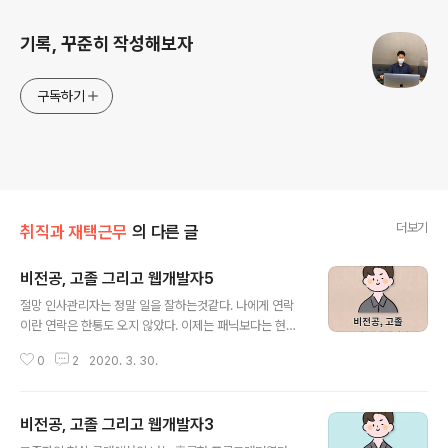
기록, 꾸준히 작성해보자
구독하기
더보기
취직과 재택근무
의 다른 글
비전공, 고졸 그리고 웹개발자5
글 내용
절망 인사관리자는 정말 일을 잘하는것같다. 나에게 연락
이란 연락은 한통도 오지 않았다. 이제는 패닉보다는 현실
을 받아들이게 되는 나였다. 고졸자에 비전공인 내가 php
0
2
2020. 3. 30.
로 프로그램을 만들어봤자 어떤것을 만든다고... 그래서 일
단 돈도 필요하니 알바천국에서 쇼핑몰 관리 알바에 지원
해 면접까지 보았고 그 다음주 월요일부터 일하기로 약속
비전공, 고졸 그리고 웹개발자3
을 잡아뒀었다. 마음을 비우고 코드스테이츠에 대해 더 자
글 내용
세히 알아보고 군인시절 결제했던 리액트, 자바스크립트