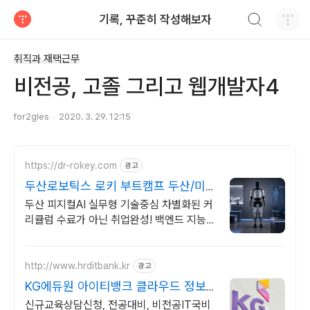
검색하기
기록, 꾸준히 작성해보자
티스토리
취직과 재택근무
비전공, 고졸 그리고 웹개발자4
for2gles
2020. 3. 29. 12:15
https://dr-rokey.com
광고
두산로보틱스 로키 부트캠프 두산/미
국 기업 인턴쉽
두산 피지컬AI 실무형 기술중심 차별화된 커
리큘럼 수료가 아닌 취업완성! 백엔드 지능형
로봇 개발을 위한 ROS 프로그램부터 컴퓨
터비전까지!
http://www.hrditbank.kr
광고
KG에듀원 아이티뱅크 클라우드 정보
보안 취업반
신규교육상담신청, 전공대비, 비전공IT국비