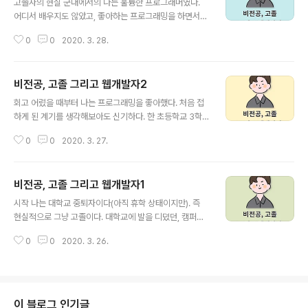
고졸자의 현실 군대에서의 나는 훌륭한 프로그래머였다.
동영상강의를 듣고 있었다. 그러던 가운데 두통의 전화가
어디서 배우지도 않았고, 좋아하는 프로그래밍을 하면서
왔다. 한통도 아니고 두통의 전화가 연달아 왔다. 두개의 다
군대 월급 외에 추가로 용돈까지 벌고 있었기 때문이었다.
른 회사 그리고 같은날 면접약속이었다. (알바면접 화요일
0
0
2020. 3. 28.
그래서 남들보다 다른 사람인 것만 같았고, 인생의 자신감
오전, 회사 면접 전화 두통 화요일 오후, 면접예정일 목요
(?)도 계속 올라갔다. 그리고 좋아하지 않는 학교를 다니며
일, 알바 첫출근 예정일 다음주 월요일) 사..
시간과 돈을 낭비하기보다는 복학을 하지 않고 나의 길을
비전공, 고졸 그리고 웹개발자2
찾아가기로 마음을 먹게 되었다. 개발자로서 그리고 새로
글 내용
운 사업을 준비하고, 회계와 경영을 배워 사업가의 길로 가
회고 어렸을 때부터 나는 프로그래밍을 좋아했다. 처음 접
자 하면서 말이다. '전역하면 셀러 오션에서 프리랜서로써
하게 된 계기를 생각해보아도 신기하다. 한 초등학교 3학
업무를 도맡아 하면서 용돈 벌어가면서 열심히 공부해야겠
년쯤이었을까? 아빠가 야간대학을 다니시며 공부하시던
다!' 이게 군대에 있을때 나의 생각이었다. 지금 생각해보면
0
0
2020. 3. 27.
두꺼운 책을 발견했다. 프린트를 해서 묶어놓은 형태의 종
정말 단순한 생각이었고, 현실성이 없다. 현재 군인이거나,
이 뭉텅이였는데 왜인지는 모르겠으나 한번 펼쳐보았다.
고등학생이면서 대학의 길을 밟지 않..
종이에 가장 앞장에 적혀있던 문구는 HTML 무엇인지도
비전공, 고졸 그리고 웹개발자1
몰랐다. 그러나 무언가에 이끌린 듯 책을 넘겨보았고 푹 빠
글 내용
져서 보게 되었다. 그 책에 적혀있던 내용들은 정말 단순했
시작 나는 대학교 중퇴자이다(아직 휴학 상태이지만). 즉
다. 글씨에 핵을 변경하는 방법, 글자 배경색 설정 방법, 페
현실적으로 그냥 고졸이다. 대학교에 발을 디뎠던, 캠퍼스
이지 배경 설정 방법과 같이 정말 HTML 태그의 기본 중의
생활을 해 보았던, 교수님의 과제를 얼마나 했든 간에 상관
기본이었다. 어쩌면 이렇게 기본중의 기본인 내용을 발견
0
0
2020. 3. 26.
없다. 졸업을 하지 않았으면 어쨌거나 저쨌거나 이력서상
해서 푹 빠지게 된 것일지도 모르겠다. 그 책에서는 코딩을
학력란에 적혀있는 것은 고졸일 뿐이다. 나의 상태 물론 고
메모장으로 가르쳐 주었다. 에디터라는..
졸자 출신인 개발자나 다른 직종 업무자분들도 많을 것이
다. 다만, 그분들은 전문적인 기술을 고등학교에서 배워 사
회에 나온 기술자분들이시고, 나는 그냥 인문계고등학교에
이 블로그 인기글