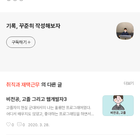
로그 정보
기록, 꾸준히 작성해보자
구독하기
더보기
취직과 재택근무
의 다른 글
비전공, 고졸 그리고 웹개발자3
글 내용
고졸자의 현실 군대에서의 나는 훌륭한 프로그래머였다.
어디서 배우지도 않았고, 좋아하는 프로그래밍을 하면서
군대 월급 외에 추가로 용돈까지 벌고 있었기 때문이었다.
0
0
2020. 3. 28.
그래서 남들보다 다른 사람인 것만 같았고, 인생의 자신감
(?)도 계속 올라갔다. 그리고 좋아하지 않는 학교를 다니며
시간과 돈을 낭비하기보다는 복학을 하지 않고 나의 길을