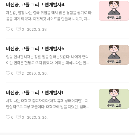
비전공, 고졸 그리고 웹개발자4
찾아가기로 마음을 먹게 되었다. 개발자로서 그리고 새로
글 내용
운 사업을 준비하고, 회계와 경영을 배워 사업가의 길로 가
자신감, 열정 나는 결국 취업을 해서 많은 경험을 쌓기로 마
자 하면서 말이다. '전역하면 셀러 오션에서 프리랜서로써
음을 먹게 되었다. 이것저것 사이트를 만들어 보았고, 지인
업무를 도맡아 하면서 용돈 벌어가면서 열심히 공부해야겠
의 홈페이지 제작 의뢰도 해보았으며, php로 시스템을 의
다!' 이게 군대에 있을때 나의 생각이었다. 지금 생각해보면
0
0
2020. 3. 29.
뢰받아 제작해 납품도 해 보았다. 이 정도 경험과 이정도 열
정말 단순한 생각이었고, 현실성이 없다. 현재 군인이거나,
정이면 어디를 가서도 인정받고 일을 잘할 수 있을 것이라
고등학생이면서 대학의 길을 밟지 않..
생각했다. 사실 지금 내 나이 때에 이 정도 열정을 가지고
비전공, 고졸 그리고 웹개발자5
일을 하려는 사람은 내 생각에 얼마나 있을까 싶다고 생각
글 내용
했다. 그래서 곧바로 내가 항상 일거리를 알아보던 알바몬,
절망 인사관리자는 정말 일을 잘하는것같다. 나에게 연락
알바천국을 뒤져보았다. 드문드문 개발자를 구하기는 한
이란 연락은 한통도 오지 않았다. 이제는 패닉보다는 현실
다. 하지만 내가 생각하는 취직과는 거리가 멀었다. 한 프로
을 받아들이게 되는 나였다. 고졸자에 비전공인 내가 php
젝트만 한다던가, 내가 궁극적으로 작업하고 싶은 백엔드
0
2
2020. 3. 30.
로 프로그램을 만들어봤자 어떤것을 만든다고... 그래서 일
를 구성하기보다는 프론트엔드 구성이 우선이었고, 가장
단 돈도 필요하니 알바천국에서 쇼핑몰 관리 알바에 지원
큰 문제는 그들은 신입이 아닌 ..
해 면접까지 보았고 그 다음주 월요일부터 일하기로 약속
비전공, 고졸 그리고 웹개발자1
을 잡아뒀었다. 마음을 비우고 코드스테이츠에 대해 더 자
글 내용
세히 알아보고 군인시절 결제했던 리액트, 자바스크립트
시작 나는 대학교 중퇴자이다(아직 휴학 상태이지만). 즉
동영상강의를 듣고 있었다. 그러던 가운데 두통의 전화가
현실적으로 그냥 고졸이다. 대학교에 발을 디뎠던, 캠퍼스
왔다. 한통도 아니고 두통의 전화가 연달아 왔다. 두개의 다
생활을 해 보았던, 교수님의 과제를 얼마나 했든 간에 상관
른 회사 그리고 같은날 면접약속이었다. (알바면접 화요일
0
0
2020. 3. 26.
없다. 졸업을 하지 않았으면 어쨌거나 저쨌거나 이력서상
오전, 회사 면접 전화 두통 화요일 오후, 면접예정일 목요
학력란에 적혀있는 것은 고졸일 뿐이다. 나의 상태 물론 고
일, 알바 첫출근 예정일 다음주 월요일) 사..
졸자 출신인 개발자나 다른 직종 업무자분들도 많을 것이