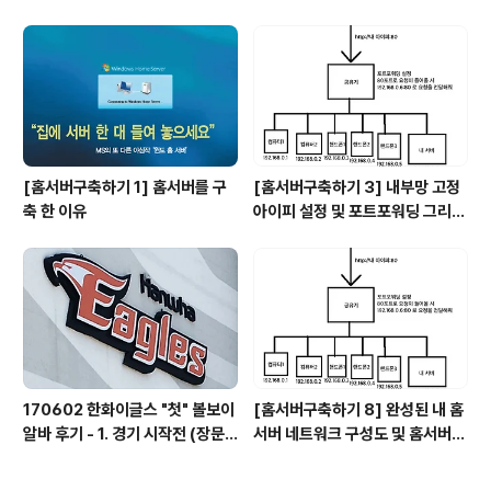
숨기기(feat. HTTPS)
[홈서버구축하기 1] 홈서버를 구
[홈서버구축하기 3] 내부망 고정
축 한 이유
아이피 설정 및 포트포워딩 그리고
DDNS
170602 한화이글스 "첫" 볼보이
[홈서버구축하기 8] 완성된 내 홈
알바 후기 - 1. 경기 시작전 (장문
서버 네트워크 구성도 및 홈서버
주의)
배치 모습 그리고 총 비용