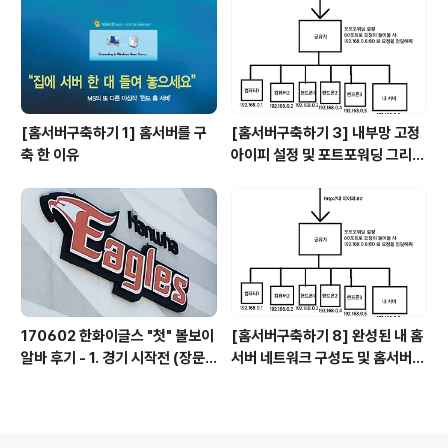
[홈서버구축하기 1] 홈서버를 구
[홈서버구축하기 3] 내부망 고정
축 한 이유
아이피 설정 및 포트포워딩 그리고
DDNS
170602 한화이글스 "첫" 볼보이
[홈서버구축하기 8] 완성된 내 홈
알바 후기 - 1. 경기 시작전 (장문
서버 네트워크 구성도 및 홈서버
주의)
배치 모습 그리고 총 비용