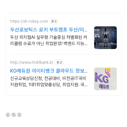
https://dr-rokey.com
광고
두산로보틱스 로키 부트캠프 두산/미
국 기업 인턴쉽
두산 피지컬AI 실무형 기술중심 차별화된 커
리큘럼 수료가 아닌 취업완성! 백엔드 지능형
로봇 개발을 위한 ROS 프로그램부터 컴퓨
터비전까지!
http://www.hrditbank.kr
광고
KG에듀원 아이티뱅크 클라우드 정보
보안 취업반
신규교육상담신청, 전공대비, 비전공IT국비
지원취업, 1대1취업맞춤상담, 취업지원. 국비
지원취업과정 사전기초반 무료지원
(새창열림)
로그 정보