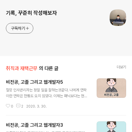
기록, 꾸준히 작성해보자
구독하기
더보기
취직과 재택근무
의 다른 글
비전공, 고졸 그리고 웹개발자5
글 내용
절망 인사관리자는 정말 일을 잘하는것같다. 나에게 연락
이란 연락은 한통도 오지 않았다. 이제는 패닉보다는 현실
을 받아들이게 되는 나였다. 고졸자에 비전공인 내가 php
0
2
2020. 3. 30.
로 프로그램을 만들어봤자 어떤것을 만든다고... 그래서 일
단 돈도 필요하니 알바천국에서 쇼핑몰 관리 알바에 지원
해 면접까지 보았고 그 다음주 월요일부터 일하기로 약속
비전공, 고졸 그리고 웹개발자3
을 잡아뒀었다. 마음을 비우고 코드스테이츠에 대해 더 자
글 내용
세히 알아보고 군인시절 결제했던 리액트, 자바스크립트