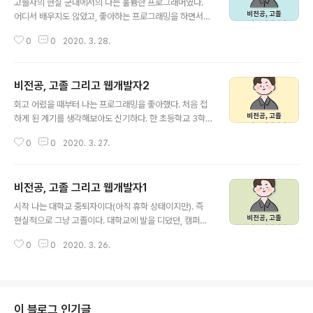
고졸자의 현실 군대에서의 나는 훌륭한 프로그래머였다.
동영상강의를 듣고 있었다. 그러던 가운데 두통의 전화가
어디서 배우지도 않았고, 좋아하는 프로그래밍을 하면서
왔다. 한통도 아니고 두통의 전화가 연달아 왔다. 두개의 다
군대 월급 외에 추가로 용돈까지 벌고 있었기 때문이었다.
른 회사 그리고 같은날 면접약속이었다. (알바면접 화요일
0
0
2020. 3. 28.
그래서 남들보다 다른 사람인 것만 같았고, 인생의 자신감
오전, 회사 면접 전화 두통 화요일 오후, 면접예정일 목요
(?)도 계속 올라갔다. 그리고 좋아하지 않는 학교를 다니며
일, 알바 첫출근 예정일 다음주 월요일) 사..
시간과 돈을 낭비하기보다는 복학을 하지 않고 나의 길을
비전공, 고졸 그리고 웹개발자2
찾아가기로 마음을 먹게 되었다. 개발자로서 그리고 새로
글 내용
운 사업을 준비하고, 회계와 경영을 배워 사업가의 길로 가
회고 어렸을 때부터 나는 프로그래밍을 좋아했다. 처음 접
자 하면서 말이다. '전역하면 셀러 오션에서 프리랜서로써
하게 된 계기를 생각해보아도 신기하다. 한 초등학교 3학
업무를 도맡아 하면서 용돈 벌어가면서 열심히 공부해야겠
년쯤이었을까? 아빠가 야간대학을 다니시며 공부하시던
다!' 이게 군대에 있을때 나의 생각이었다. 지금 생각해보면
0
0
2020. 3. 27.
두꺼운 책을 발견했다. 프린트를 해서 묶어놓은 형태의 종
정말 단순한 생각이었고, 현실성이 없다. 현재 군인이거나,
이 뭉텅이였는데 왜인지는 모르겠으나 한번 펼쳐보았다.
고등학생이면서 대학의 길을 밟지 않..
종이에 가장 앞장에 적혀있던 문구는 HTML 무엇인지도
비전공, 고졸 그리고 웹개발자1
몰랐다. 그러나 무언가에 이끌린 듯 책을 넘겨보았고 푹 빠
글 내용
져서 보게 되었다. 그 책에 적혀있던 내용들은 정말 단순했
시작 나는 대학교 중퇴자이다(아직 휴학 상태이지만). 즉
다. 글씨에 핵을 변경하는 방법, 글자 배경색 설정 방법, 페
현실적으로 그냥 고졸이다. 대학교에 발을 디뎠던, 캠퍼스
이지 배경 설정 방법과 같이 정말 HTML 태그의 기본 중의
생활을 해 보았던, 교수님의 과제를 얼마나 했든 간에 상관
기본이었다. 어쩌면 이렇게 기본중의 기본인 내용을 발견
0
0
2020. 3. 26.
없다. 졸업을 하지 않았으면 어쨌거나 저쨌거나 이력서상
해서 푹 빠지게 된 것일지도 모르겠다. 그 책에서는 코딩을
학력란에 적혀있는 것은 고졸일 뿐이다. 나의 상태 물론 고
메모장으로 가르쳐 주었다. 에디터라는..
졸자 출신인 개발자나 다른 직종 업무자분들도 많을 것이
다. 다만, 그분들은 전문적인 기술을 고등학교에서 배워 사
회에 나온 기술자분들이시고, 나는 그냥 인문계고등학교에
이 블로그 인기글