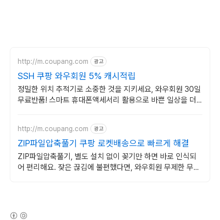
http://m.coupang.com
광고
SSH 쿠팡 와우회원 5% 캐시적립
정밀한 위치 추적기로 소중한 것을 지키세요, 와우회원 30일
무료반품! 스마트 휴대폰액세서리 활용으로 바쁜 일상을 더
효율적으로 만들어보세요.
http://m.coupang.com
광고
ZIP파일압축풀기 쿠팡 로켓배송으로 빠르게 해결
ZIP파일압축풀기, 별도 설치 없이 꽂기만 하면 바로 인식되
어 편리해요. 잦은 끊김에 불편했다면, 와우회원 무제한 무료
배송으로 고음질 연결 경험하세요.
(새창열림)