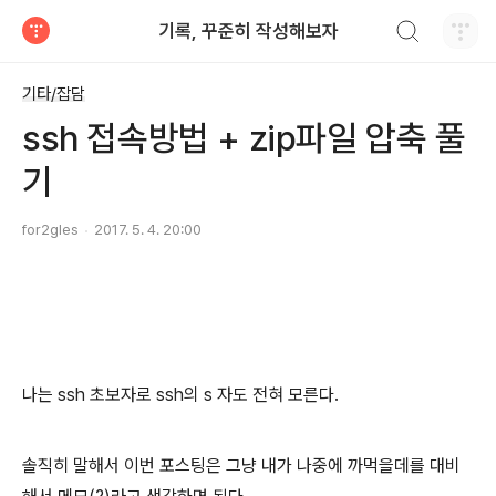
검색하기
기록, 꾸준히 작성해보자
티스토리
기타/잡담
ssh 접속방법 + zip파일 압축 풀
기
for2gles
2017. 5. 4. 20:00
나는 ssh 초보자로 ssh의 s 자도 전혀 모른다.
솔직히 말해서 이번 포스팅은 그냥 내가 나중에 까먹을데를 대비