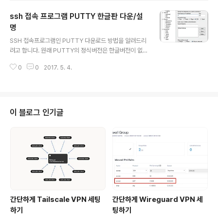
올라왔어요. (https://www.xetown.com/square/62
ssh 접속 프로그램 PUTTY 한글판 다운/설
0689) '배움이란 좋군요.. ㅎ'라는 제목으로 프로그래밍을
배우고싶은 욕망을 자극시키는 글이 올라온거죠. 내용을
명
글 내용
보니 딱 제가 보면 좋을것같더라구요. 그래서 저도 '하늘희
SSH 접속프로그램인 PUTTY 다운로드 방법을 알려드리
님의 소개글'(클릭)을 보게 되었습니다. 구글과 생활코딩이
려고 합니다. 원래 PUTTY의 정식버전은 한글버전이 없고
함께해서 '코딩 야학' 이라고 프로그래밍 수업을 무료로 진
영어로만 사용해야만 했습니다. 그러한 불편함이 있던 중
행한다고하네요. 저로써는 엄청 감사한일이었죠. 제가 프
0
0
2017. 5. 4.
어떤 이름모를 감사하신분이 PUTTY를 한글판으로 번역
로그래밍을 배우기 위..
하여 사용할 수 있게 해주셨습니다! 다운로드 영어(정식) :
http://www.chiark.greenend.org.uk/~sgtatham/p
utty/latest.html한글버전 : http://kldp.net/iputty/rel
ease/ 접속하면 이 페이지가 뜰껍니다. 자신 컴퓨터에 맞
이 블로그 인기글
는 비트를 찾아 다운받으시면 됩니다. 솔직히 아무거나 받
으시면 됩니다. 최신버전이 받고싶으면 0.60이 최신인것
같으니 해당 버전을 받으시면 되겠고, 귀찮으시면 맨 위에
꺼를 받으시면 됩니다.
간단하게 Tailscale VPN 세팅
간단하게 Wireguard VPN 세
하기
팅하기