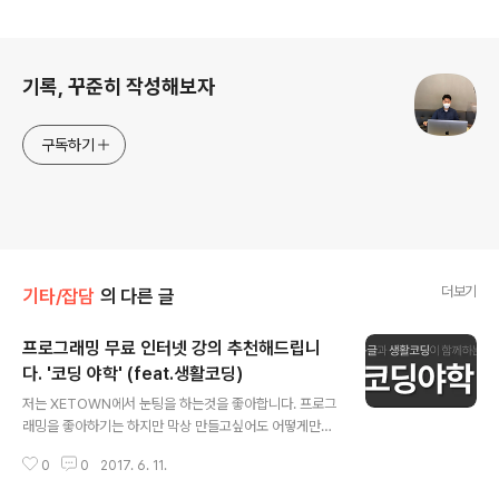
로그 정보
기록, 꾸준히 작성해보자
구독하기
더보기
기타/잡담
의 다른 글
프로그래밍 무료 인터넷 강의 추천해드립니
다. '코딩 야학' (feat.생활코딩)
글 내용
저는 XETOWN에서 눈팅을 하는것을 좋아합니다. 프로그
래밍을 좋아하기는 하지만 막상 만들고싶어도 어떻게만드
는지, 또 내가 무엇을 모르는지를 모르기때문에 공부를 하
0
0
2017. 6. 11.
고싶어도 막상 공부를 시작하지도 못하는거지요... 이렇게
한없이 시간만 죽죽흐르던 중 XETOWN에 흥미로운 글이