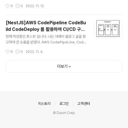
버가 필요 하게 된 이유 모사의 API를 이용하다 보니 문제
기 1. 인스턴스에 할당되어있는 EBS volume에 들어가 M
작성시간
0
0
2022. 11. 12.
가 하나 있었다. ..
odify 를 클릭해준다. 2. 그러면 이런 창이 뜰텐데 사이즈
를 수정해주고 수정버튼을 클릭해준다. 3. Volume state
에 최적화 등의 수정 진행사항이 표기되는데 사진같이 In-
[NestJS]AWS CodePipeline CodeBu
use 로 변경될 때 까지 기다려준다. 5분 내외로 완료된다.
ild CodeDeploy 를 활용하여 CI/CD 구축
Linux 파티션 수정해주기 1. 서버 SSH 에 접속한다. 2. 내
글 내용
하기(작성중)
인스턴스에 맞는 타입을 확인한다. - 인스턴스 종류에 따라
현재 작성중인 포스트 입니다. 나는 아래의 블로그 글을 참
방법이 갈린다고 한다. aws ec2 describe-instance-t
고하여 큰 도움을 받았다. AWS CodePipeLine, Code
ypes --instance-type instance_type -..
Build, CodeDeploy를 통해 EC2에 배포하기, AWS C
작성시간
0
0
2022. 11. 6.
I/CD 구축하기 - 1 AWS CodePipeLine, CodeBuild,
CodeDeploy를 통해 EC2에 배포하기, AWS CI/CD 구
축하기 - 2 위 블로그 글을 참고하였고, 제 환경에 맞게 코
더보기
드를 일부 변경하여 재 작성된 포스트입니다. 내가 Iwinv
에서 AWS로 서버를 이전한 이유중 하나가 간편한 CI/CD
구축이었다. 지금까지 CI/CD를 직접 구축해본적은 없지만
(현재 재직중인 회사에서는 DevOps분이 구현을 해두었
다.), 사이드 프로젝트에서 자동화 배포를 구현하여 불필요
한 작업을 줄일 수 있을 것..
의안내
티스토리
로그인
고객센터
© Daum Corp.