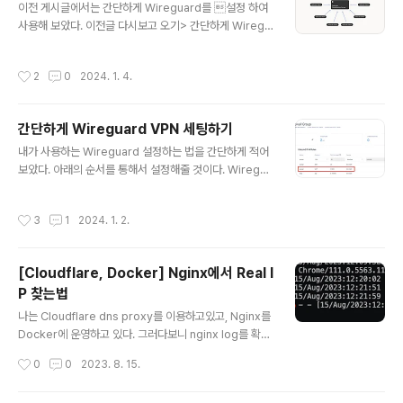
놀로지) [홈서버구축하기 8] 완성된 내 홈서버 네트워크 구
이전 게시글에서는 간단하게 Wireguard를 설정 하여
성도 및 홈서버 배치 모습 그리고 총 비용 홈서버를 구축 한
사용해 보았다. 이전글 다시보고 오기> 간단하게 Wiregu
이유 사실 내가 처음에 홈서버를 구축하기로 마음 먹은이
ard VPN 세팅하기 Wireguard는 다른 VPN들과는 다르
유는 정말 단순했다. 바로 월마다 내 지갑에서 쑉쑉 빠져
게 Wireguard는 빠른 특성을 지니고 있어 사용하기에도
작성시간
2
0
2024. 1. 4.
나..
충분히 편리했다. 이번 게시글에 소개할 기능은 Tailscale
이다. Tailscale Tailscale은 사실 Wireguard 기반으
로 구현된 VPN이다. 정확하게는 정말 쉽게 설정 및 연결할
간단하게 Wireguard VPN 세팅하기
수 있는 Wireguard VPN이 Tailscale이라고 생각하면
글 내용
된다. Wireguard는 빠르고 좋았으나 하나의 큰 단점이
내가 사용하는 Wireguard 설정하는 법을 간단하게 적어
존재했다. 설정하는데에 손이 너무 많이갔다. 서버들이 많
보았다. 아래의 순서를 통해서 설정해줄 것이다. Wiregua
아지면 이를 관리하기 정말 불편했다. 매번 Privatekey와
rd 설치 Public key, Private key 생성 Wireguard 구
Publickey를 설정..
성 방화벽 설정 Wireguard 실행 및 자동 재시작 설정 1.
작성시간
3
1
2024. 1. 2.
Wireguard 설치 일단 설치할 모든 서버에 Wireguard
설치가 필요하다. sudo apt update sudo apt install
wireguard 다른 패키지 매니저를 통한 설치 방법은 와이
[Cloudflare, Docker] Nginx에서 Real I
어가드 공식 홈페이지에 자세히 올라와있다. Public key,
P 찾는법
Private key 생성 양서버에 각각 Public key와 Private
글 내용
key를 생성해준다. # Private 키 생성 wg genkey | su
나는 Cloudflare dns proxy를 이용하고있고, Nginx를
do tee /etc/wire..
Docker에 운영하고 있다. 그러다보니 nginx log를 확인
해보면 엉뚱한 ip가 보여진다. # Cloudflare set_real_i
작성시간
0
0
2023. 8. 15.
p_from 103.21.244.0/22; set_real_ip_from 103.2
2.200.0/22; set_real_ip_from 103.31.4.0/22; set