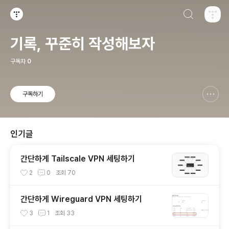
검색하기
티스토리
기록, 꾸준히 작성해보자
구독자
0
구독하기
신고하기 레이어
열기
인기글
간단하게 Tailscale VPN 세팅하기
2
0
조회
70
간단하게 Wireguard VPN 세팅하기
3
1
조회
33