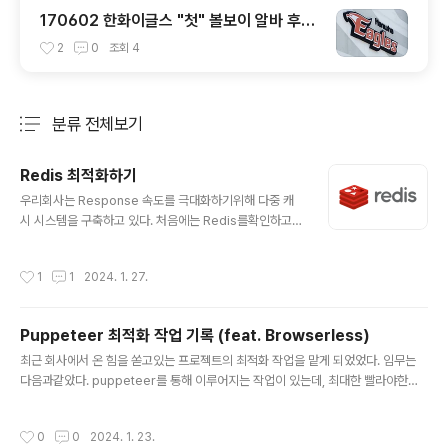
170602 한화이글스 "첫" 볼보이 알바 후기
- 1. 경기 시작전 (장문주의)
2
0
조회
4
분류 전체보기
주요 글 목록
Redis 최적화하기
글 내용
우리회사는 Response 속도를 극대화하기위해 다중 캐
시 시스템을 구축하고 있다. 처음에는 Redis를확인하고,
Redis에 데이터가 없다면 Database를 확인 데이터를
확인하며, 둘 다 캐시된 데이터가 없을 경우 최신 데이터를
작성시간
1
1
2024. 1. 27.
불러오는 방식이다. 이 때 Redis 서버가 바로 응답하지 못
하는 상황에 빠지는 상황에 대비하여 실제 get요청을 하기
이전에 ping이라는 가벼운 요청을 통해 Redis를 사용할
Puppeteer 최적화 작업 기록 (feat. Browserless)
수 있는지를 검증한다. 그리고 만약에 ping요청이 200m
글 내용
s 보다 더 오래걸린다면 빠르게 응답할 수 없는 상태로 간
최근 회사에서 온 힘을 쏟고있는 프로젝트의 최적화 작업을 맡게 되었었다. 임무는
주하기로 하였다. 그 이유는 ping은 대체로 50ms 이내로
다음과같았다. puppeteer를 통해 이루어지는 작업이 있는데, 최대한 빨라야한다.
응답이 와야하는것이 일반적이기 때문이다. (개선 후의 캡
서버가 계속적으로 중단 및 재시작 되는 이슈를 잡아야한다. 우리회사는 독특하게 이
쳐본-개선 이전의 기록는 시간이 지나 삭제됐다..) APM
미지를 생성하기위해 puppeteer를 사용한다. 이는 자동화 이미지 생성을 위해 새
작성시간
0
0
2024. 1. 23.
기록..
로운 개발자를 채용하기 보다, 기존 인력에서 html+css와 js를 추가 활용하여 적합