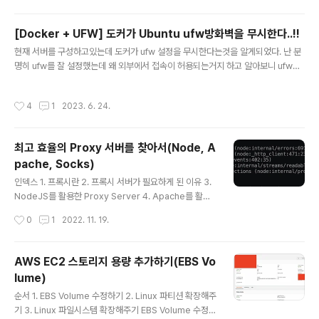
[Docker + UFW] 도커가 Ubuntu ufw방화벽을 무시한다..!!
글 내용
현재 서버를 구성하고있는데 도커가 ufw 설정을 무시한다는것을 알게되었다. 난 분
명히 ufw를 잘 설정했는데 왜 외부에서 접속이 허용되는거지 하고 알아보니 ufw도 i
ptables레벨에서 방화벽을 설정하는데, docker 또한 본인 라우터 등을 설정하기
위해 iptables를 직접 건드리기 때문이라고 한다. 이를 해결하기위해 검색을 통해
작성시간
4
1
2023. 6. 24.
이것저것 시도해보았는데 이것이 직빵이었다. https://github.com/chaifeng/uf
w-docker#install GitHub - chaifeng/ufw-docker: To fix the Docker an
d UFW security flaw without disabling iptables To fix the Docker and
최고 효율의 Proxy 서버를 찾아서(Node, A
UFW security flaw ..
pache, Socks)
글 내용
인덱스 1. 프록시란 2. 프록시 서버가 필요하게 된 이유 3.
NodeJS를 활용한 Proxy Server 4. Apache를 활용
한 Proxy Server 5. Socks5를 활용한 Proxy Server
작성시간
0
1
2022. 11. 19.
6. 스트레스 테스트 및 결과 프록시란 프록시(Proxy)는
"대리"의 의미로, 인터넷과 관련해서 쓰이는 경우, 특히 내
부 네트워크에서 인터넷 접속을 할 때에, 빠른 액세스나 안
AWS EC2 스토리지 용량 추가하기(EBS Vo
전한 통신등을 확보하기 위한 중계서버를 "프록시 서버"라
lume)
고 일컫는다. 클라이언트와 Web서버의 중간에 위치하고
글 내용
있어, 대신 통신을 받아 주는 것이 프록시 서버이다. 출처:
순서 1. EBS Volume 수정하기 2. Linux 파티션 확장해주
https://engineer-mole.tistory.com/288 프록시 서
기 3. Linux 파일시스템 확장해주기 EBS Volume 수정하