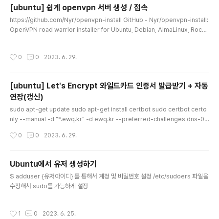
_real_ip_from 104.16.0.0/13; set_real_ip_from 1
[ubuntu] 쉽게 openvpn 서버 생성 / 접속
04.24.0.0/14; set_real_ip_from 108.162.192.0/1
글 내용
https://github.com/Nyr/openvpn-install GitHub - Nyr/openvpn-install:
8; set_real_ip_from 131.0.72.0/22; set_real_ip_fr
OpenVPN road warrior installer for Ubuntu, Debian, AlmaLinux, Rocky
om 141.101.64.0/18; set_real_ip_from 162.158.0..
Linux, CentOS and Fedora OpenVPN road warrior installer for Ubuntu,
Debian, AlmaLinux, Rocky Linux, CentOS and Fedora - GitHub - Nyr/o
작성시간
0
0
2023. 6. 29.
penvpn-install: OpenVPN road warrior installer for Ubuntu, Debian, Al
maLinux, Rocky Linu... github.com 여기에 쉽게 사용할 수 있도록 능력자분이
쉘..
[ubuntu] Let's Encrypt 와일드카드 인증서 발급받기 + 자동
연장(갱신)
글 내용
sudo apt-get update sudo apt-get install certbot sudo certbot certo
nly --manual -d "*.ewq.kr" -d ewq.kr --preferred-challenges dns-01
--server https://acme-v02.api.letsencrypt.org/directory 그러면 DNS
작성시간
0
0
2023. 6. 29.
TXT 설정을 요구할것이고 DNS설정하는곳에가서 설정 나는 클라우드플레어에 가
서 설정하면 됐다. 그리고 https://toolbox.googleapps.com/apps/dig/#TX
T/_acme-challenge.mydomain.com 본인 도메인을 입력해서 여기에서 해당
Ubuntu에서 유저 생성하기
TXT가 잘 적용되었는지 확인하고 Continue 해주면 발급된다. 다만 발급후 메시..
글 내용
$ adduser {유저아이디} 를 통해서 계정 및 비밀번호 설정 /etc/sudoers 파일을
수정해서 sudo를 가능하게 설정
작성시간
1
0
2023. 6. 25.