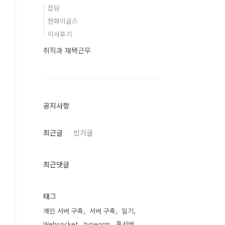
잡담
한화이글스
이사후기
취직과 재택근무
공지사항
최근글
인기글
최근댓글
태그
개인 서버 구축
서버 구축
일기
Websocket
typeorm
홈서버