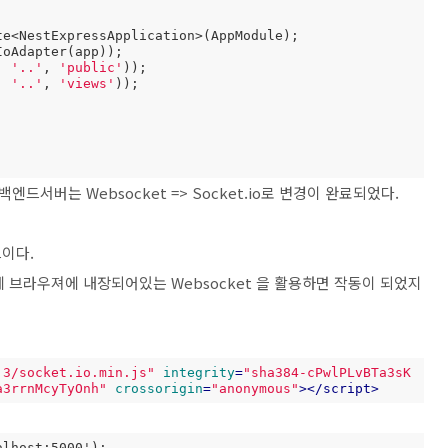
, 
'..'
, 
'public'
));

, 
'..'
, 
'views'
));

백엔드서버는 Websocket => Socket.io로 변경이 완료되었다.
이다.
에 브라우져에 내장되어있는 Websocket 을 활용하면 작동이 되었지
.3/socket.io.min.js"
integrity
=
"sha384-cPwlPLvBTa3sK
a3rrnMcyTyOnh"
crossorigin
=
"anonymous"
>
</
script
>
alhost:5000');