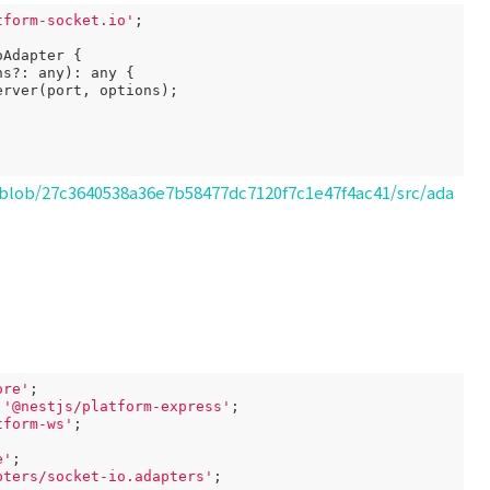
tform-socket.io'
;

Adapter {

/blob/27c3640538a36e7b58477dc7120f7c1e47f4ac41/src/ada
ore'
;

 
'@nestjs/platform-express'
;

tform-ws'
;

e'
;

pters/socket-io.adapters'
;
