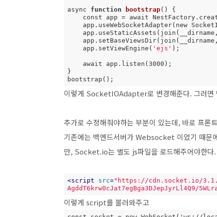
async 
function
bootstrap
() {

    const app = await NestFactory.create<NestExpressApplication>(AppModule);

    app.useWebSocketAdapter(new SocketIoAdapter(app));

    app.useStaticAssets(join(__dirname
    app.setBaseViewsDir(join(__dirname
    app.setViewEngine(
'ejs'
);

    await app.listen(3000);

}

bootstrap();
이렇게 SocketIOAdapter로 변경해준다. 그러면 
추가로 수정해줘야하는 부분이 있는데, 바로 프론트
기존에는 백엔드서버가 Websocket 이었기 때문
만, Socket.io는 별도 js파일을 로드해주어야한다.
<
script
src
=
"https://cdn.socket.io/3.1
AgddT6krw0cJat7egBga3DJepJyrLl4Q9/5WLr
이렇게 script를 불러와주고
const socket = new WebSocket('ws://loc