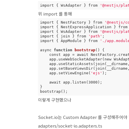
import { WsAdapter } from 
'@nestjs/pla
위 import 를 통해
import { NestFactory } from 
'@nestjs/c
import { NestExpressApplication } from
import { WsAdapter } from 
'@nestjs/pla
import { join } from 
'path'
;

import { AppModule } from 
'./app.modul
async 
function
bootstrap
() {

    const app = await NestFactory.create<NestExpressApplication>(AppModule);

    app.useWebSocketAdapter(new WsAdapter(app));

    app.useStaticAssets(join(__dirname
    app.setBaseViewsDir(join(__dirname
    app.setViewEngine(
'ejs'
);

    await app.listen(3000);

}

bootstrap();
이렇게 구현했으나
Socket.io는 Custom Adapter 를 구성해주어야
adapters/socket-io.adapters.ts