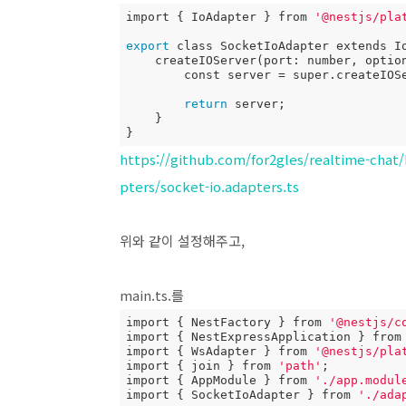
import { IoAdapter } from 
'@nestjs/pla
export
 class SocketIoAdapter extends Io
    createIOServer(port: number, options?: any): any {

        const server = super.createIOServer(port, options);

return
 server;

    }

}
https://github.com/for2gles/realtime-chat
pters/socket-io.adapters.ts
위와 같이 설정해주고,
main.ts.를
import { NestFactory } from 
'@nestjs/c
import { NestExpressApplication } from
import { WsAdapter } from 
'@nestjs/pla
import { join } from 
'path'
;

import { AppModule } from 
'./app.modul
import { SocketIoAdapter } from 
'./ada