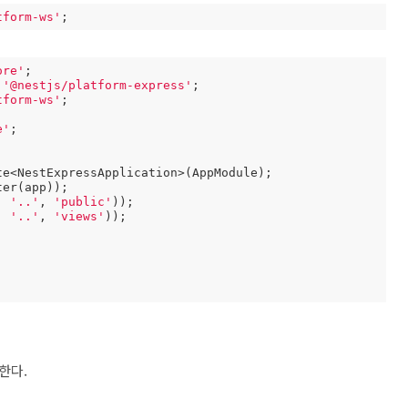
tform-ws'
;
ore'
;

 
'@nestjs/platform-express'
;

tform-ws'
;

e'
;

, 
'..'
, 
'public'
));

, 
'..'
, 
'views'
));

 한다.