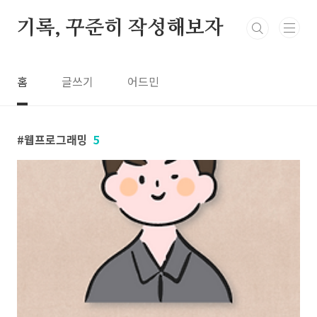
본문 바로가기
기록, 꾸준히 작성해보자
홈
글쓰기
어드민
웹프로그래밍
5