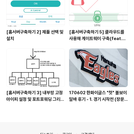
[홈서버구축하기 2] 제품 선택 및
[홈서버구축하기 5] 클라우드를
설치
사용해 게이트웨이 구축(feat.vp
n)
[홈서버구축하기 3] 내부망 고정
170602 한화이글스 "첫" 볼보이
아이피 설정 및 포트포워딩 그리고
알바 후기 - 1. 경기 시작전 (장문
DDNS
주의)
의안내