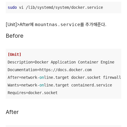
sudo
 vi /lib/systemd/system/docker.service
[Unit]>After에
mountnas.service
를 추가해준다.
Before
[Unit]
Description
Documentation
After
=network-
on
Wants
=network-
on
Requires
=docker.socket
After