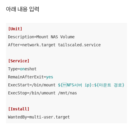
아래 내용 입력
[Unit]
Description
After
=network.target tailscaled.service

[Service]
Type
=
on
RemainAfterExit
=
yes
ExecStart
=/bin/mount 
${NFS서버 ip}
:
${마운트 경로}
ExecStop
=/bin/umount /mnt/nas

[Install]
WantedBy
=multi-user.target