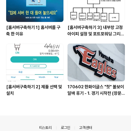
[홈서버구축하기 1] 홈서버를 구
[홈서버구축하기 3] 내부망 고정
축 한 이유
아이피 설정 및 포트포워딩 그리고
DDNS
[홈서버구축하기 2] 제품 선택 및
170602 한화이글스 "첫" 볼보이
설치
알바 후기 - 1. 경기 시작전 (장문
주의)
의안내
티스토리
로그인
고객센터