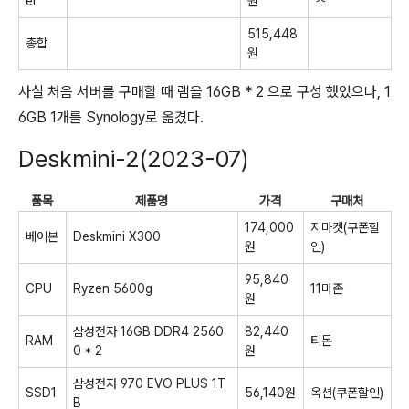
er
원
스
515,448
총합
원
사실 처음 서버를 구매할 때 램을 16GB * 2 으로 구성 했었으나, 1
6GB 1개를 Synology로 옮겼다.
Deskmini-2(2023-07)
품목
제품명
가격
구매처
174,000
지마켓(쿠폰할
베어본
Deskmini X300
원
인)
95,840
CPU
Ryzen 5600g
11마존
원
삼성전자 16GB DDR4 2560
82,440
RAM
티몬
0 * 2
원
삼성전자 970 EVO PLUS 1T
SSD1
56,140원
옥션(쿠폰할인)
B