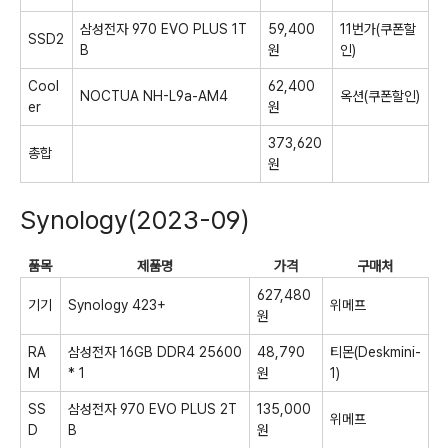
삼성전자 970 EVO PLUS 1T
59,400
11번가(쿠폰할
SSD2
B
원
인)
Cool
62,400
NOCTUA NH-L9a-AM4
옥션(쿠폰할인)
er
원
373,620
총합
원
Synology(2023-09)
품목
제품명
가격
구매처
627,480
기기
Synology 423+
위메프
원
RA
삼성전자 16GB DDR4 25600
48,790
티몬(Deskmini-
M
* 1
원
1)
SS
삼성전자 970 EVO PLUS 2T
135,000
위메프
D
B
원