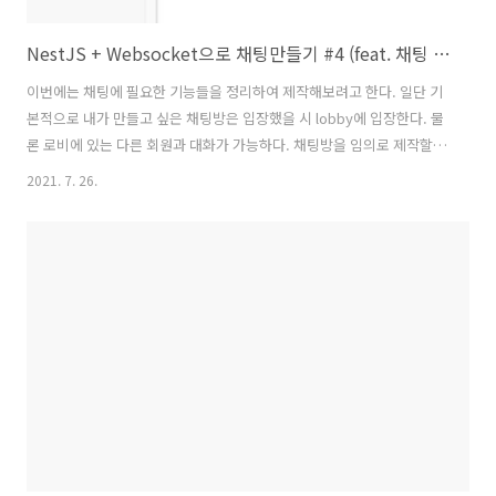
NestJS + Websocket으로 채팅만들기 #4 (feat. 채팅 구색갖추기)
이번에는 채팅에 필요한 기능들을 정리하여 제작해보려고 한다. 일단 기
본적으로 내가 만들고 싶은 채팅방은 입장했을 시 lobby에 입장한다. 물
론 로비에 있는 다른 회원과 대화가 가능하다. 채팅방을 임의로 제작할
수 있고, 채팅방을 만들면 자동으로 채팅방 목록에서 채팅방이 추가된다.
2021. 7. 26.
아무도 없는 채팅방은 자동으로 소멸된다. 1유저는 1개의 채팅방에만 들
어갈 수 있다. 닉네임은 언제든지 변경이 가능하고, 창을 껐다 켰을시에
도 해당 닉네임이 유지되야한다. 이 형태의 채팅방이고 부가적인 기능인
방장이 나갔을 경우 랜덤으로 방장이 바뀐다거나, 채팅방 혹은 닉네임 중
복 방지와 같은 부가기능은 일단 제외하고 기본적으로 채팅방으로서의
형태를 제작해보려고 한다. 이렇게 되면 만들어야 하는 함수목록이 대강
정리가 된다. ..