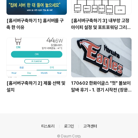
[홈서버구축하기 1] 홈서버를 구
[홈서버구축하기 3] 내부망 고정
축 한 이유
아이피 설정 및 포트포워딩 그리고
DDNS
[홈서버구축하기 2] 제품 선택 및
170602 한화이글스 "첫" 볼보이
설치
알바 후기 - 1. 경기 시작전 (장문
주의)
의안내
티스토리
로그인
고객센터
© Daum Corp.