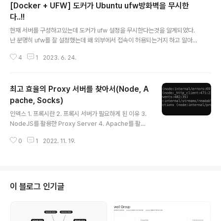
[Docker + UFW] 도커가 Ubuntu ufw방화벽을 무시한
다..!!
글 내용
현재 서버를 구성하고있는데 도커가 ufw 설정을 무시한다는것을 알게되었다.
난 분명히 ufw를 잘 설정했는데 왜 외부에서 접속이 허용되는거지 하고 알아보
니 ufw도 iptables레벨에서 방화벽을 설정하는데, docker 또한 본인 라우터
4
1
2023. 6. 24.
등을 설정하기 위해 iptables를 직접 건드리기 때문이라고 한다. 이를 해결하
기위해 검색을 통해 이것저것 시도해보았는데 이것이 직빵이었다. https://gith
ub.com/chaifeng/ufw-docker#install GitHub - chaifeng/ufw-dock
최고 효율의 Proxy 서버를 찾아서(Node, A
er: To fix the Docker and UFW security flaw without disabling ipta
bles To fix the Docker and UFW security flaw ..
pache, Socks)
글 내용
인덱스 1. 프록시란 2. 프록시 서버가 필요하게 된 이유 3.
NodeJS를 활용한 Proxy Server 4. Apache를 활용
한 Proxy Server 5. Socks5를 활용한 Proxy Server
0
1
2022. 11. 19.
6. 스트레스 테스트 및 결과 프록시란 프록시(Proxy)는
"대리"의 의미로, 인터넷과 관련해서 쓰이는 경우, 특히 내
부 네트워크에서 인터넷 접속을 할 때에, 빠른 액세스나 안
전한 통신등을 확보하기 위한 중계서버를 "프록시 서버"라
고 일컫는다. 클라이언트와 Web서버의 중간에 위치하고
이 블로그 인기글
있어, 대신 통신을 받아 주는 것이 프록시 서버이다. 출처:
https://engineer-mole.tistory.com/288 프록시 서
버가 필요 하게 된 이유 모사의 API를 이용하다 보니 문제