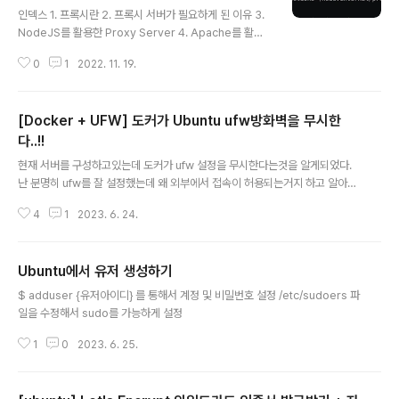
인덱스 1. 프록시란 2. 프록시 서버가 필요하게 된 이유 3.
NodeJS를 활용한 Proxy Server 4. Apache를 활용
한 Proxy Server 5. Socks5를 활용한 Proxy Server
0
1
2022. 11. 19.
6. 스트레스 테스트 및 결과 프록시란 프록시(Proxy)는
"대리"의 의미로, 인터넷과 관련해서 쓰이는 경우, 특히 내
부 네트워크에서 인터넷 접속을 할 때에, 빠른 액세스나 안
[Docker + UFW] 도커가 Ubuntu ufw방화벽을 무시한
전한 통신등을 확보하기 위한 중계서버를 "프록시 서버"라
고 일컫는다. 클라이언트와 Web서버의 중간에 위치하고
다..!!
글 내용
있어, 대신 통신을 받아 주는 것이 프록시 서버이다. 출처:
현재 서버를 구성하고있는데 도커가 ufw 설정을 무시한다는것을 알게되었다.
https://engineer-mole.tistory.com/288 프록시 서
난 분명히 ufw를 잘 설정했는데 왜 외부에서 접속이 허용되는거지 하고 알아보
버가 필요 하게 된 이유 모사의 API를 이용하다 보니 문제
니 ufw도 iptables레벨에서 방화벽을 설정하는데, docker 또한 본인 라우터
가 하나 있었다. ..
4
1
2023. 6. 24.
등을 설정하기 위해 iptables를 직접 건드리기 때문이라고 한다. 이를 해결하
기위해 검색을 통해 이것저것 시도해보았는데 이것이 직빵이었다. https://gith
ub.com/chaifeng/ufw-docker#install GitHub - chaifeng/ufw-dock
Ubuntu에서 유저 생성하기
er: To fix the Docker and UFW security flaw without disabling ipta
글 내용
bles To fix the Docker and UFW security flaw ..
$ adduser {유저아이디} 를 통해서 계정 및 비밀번호 설정 /etc/sudoers 파
일을 수정해서 sudo를 가능하게 설정
1
0
2023. 6. 25.