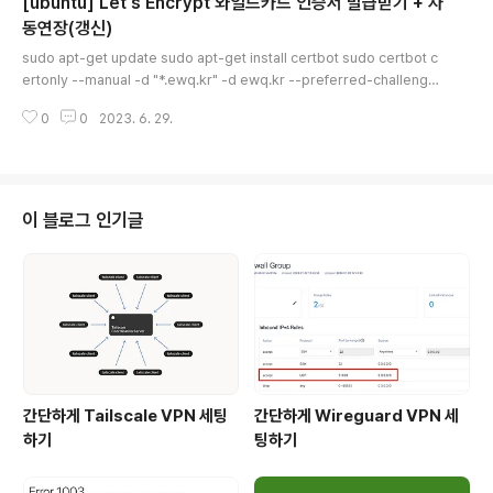
[ubuntu] Let's Encrypt 와일드카드 인증서 발급받기 + 자
동연장(갱신)
글 내용
sudo apt-get update sudo apt-get install certbot sudo certbot c
ertonly --manual -d "*.ewq.kr" -d ewq.kr --preferred-challenges
dns-01 --server https://acme-v02.api.letsencrypt.org/directory
0
0
2023. 6. 29.
그러면 DNS TXT 설정을 요구할것이고 DNS설정하는곳에가서 설정 나는 클
라우드플레어에 가서 설정하면 됐다. 그리고 https://toolbox.googleapps.
com/apps/dig/#TXT/_acme-challenge.mydomain.com 본인 도메인
을 입력해서 여기에서 해당 TXT가 잘 적용되었는지 확인하고 Continue 해주
면 발급된다. 다만 발급후 메시..
이 블로그 인기글
간단하게 Tailscale VPN 세팅
간단하게 Wireguard VPN 세
하기
팅하기