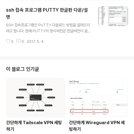
올라왔어요. (https://www.xetown.com/square/62
ssh 접속 프로그램 PUTTY 한글판 다운/설
0689) '배움이란 좋군요.. ㅎ'라는 제목으로 프로그래밍을
배우고싶은 욕망을 자극시키는 글이 올라온거죠. 내용을
명
글 내용
보니 딱 제가 보면 좋을것같더라구요. 그래서 저도 '하늘희
SSH 접속프로그램인 PUTTY 다운로드 방법을 알려드리
님의 소개글'(클릭)을 보게 되었습니다. 구글과 생활코딩이
려고 합니다. 원래 PUTTY의 정식버전은 한글버전이 없고
함께해서 '코딩 야학' 이라고 프로그래밍 수업을 무료로 진
영어로만 사용해야만 했습니다. 그러한 불편함이 있던 중
행한다고하네요. 저로써는 엄청 감사한일이었죠. 제가 프
0
0
2017. 5. 4.
어떤 이름모를 감사하신분이 PUTTY를 한글판으로 번역
로그래밍을 배우기 위..
하여 사용할 수 있게 해주셨습니다! 다운로드 영어(정식) :
http://www.chiark.greenend.org.uk/~sgtatham/p
utty/latest.html한글버전 : http://kldp.net/iputty/rel
ease/ 접속하면 이 페이지가 뜰껍니다. 자신 컴퓨터에 맞
이 블로그 인기글
는 비트를 찾아 다운받으시면 됩니다. 솔직히 아무거나 받
으시면 됩니다. 최신버전이 받고싶으면 0.60이 최신인것
같으니 해당 버전을 받으시면 되겠고, 귀찮으시면 맨 위에
꺼를 받으시면 됩니다.
간단하게 Tailscale VPN 세팅
간단하게 Wireguard VPN 세
하기
팅하기