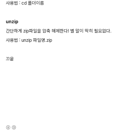
사용법 : cd 폴더이름
unzip
간단하게 zip파일을 압축 해제한다! 별 말이 딱히 필요없다.
사용법 : unzip 파일명.zip
끄읕
(새창열림)