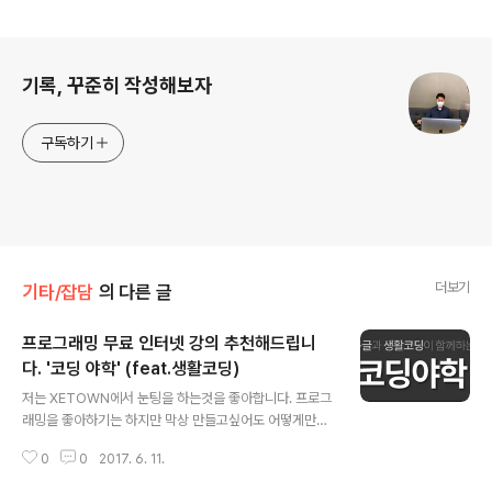
로그 정보
기록, 꾸준히 작성해보자
구독하기
더보기
기타/잡담
의 다른 글
프로그래밍 무료 인터넷 강의 추천해드립니
다. '코딩 야학' (feat.생활코딩)
글 내용
저는 XETOWN에서 눈팅을 하는것을 좋아합니다. 프로그
래밍을 좋아하기는 하지만 막상 만들고싶어도 어떻게만드
는지, 또 내가 무엇을 모르는지를 모르기때문에 공부를 하
0
0
2017. 6. 11.
고싶어도 막상 공부를 시작하지도 못하는거지요... 이렇게
한없이 시간만 죽죽흐르던 중 XETOWN에 흥미로운 글이