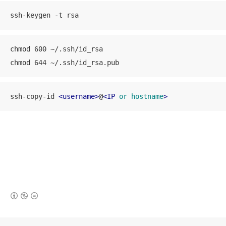
ssh-keygen -t rsa
chmod 600 ~/.ssh/id_rsa

chmod 644 ~/.ssh/id_rsa.pub
ssh-copy-id 
<
username
>
@
<
IP
or
hostname
>
(새창열림)
로그 정보